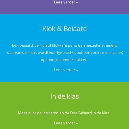
Lees verder
Klok & Beiaard
Een beiaard, carillon of klokkenspel is een muziekinstrument
waarvan de klank wordt voortgebracht door een reeks minimaal 23
op toon gestemde klokken.
Lees verder
In de klas
Meer over de leskisten en de Doe Beiaard in de klas.
Lees verder