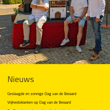
Media
Schakels
Agenda
Contact
Nieuws
Geslaagde en zonnige Dag van de Beiaard
Vrijheidsklanken op Dag van de Beiaard