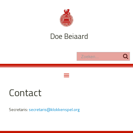
Doe Beiaard
Contact
Home
Doe Beiaard
Klok & Beiaard
Secretaris:
secretaris@klokkenspel.org
In de klas
Nieuws